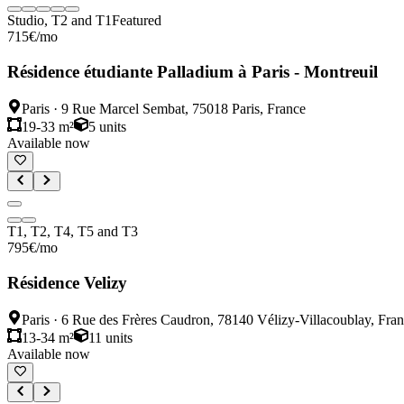
Studio, T2 and T1
Featured
715
€
/mo
Résidence étudiante Palladium à Paris - Montreuil
Paris
·
9 Rue Marcel Sembat, 75018 Paris, France
19-33 m²
5
units
Available now
T1, T2, T4, T5 and T3
795
€
/mo
Résidence Velizy
Paris
·
6 Rue des Frères Caudron, 78140 Vélizy-Villacoublay, Fra
13-34 m²
11
units
Available now