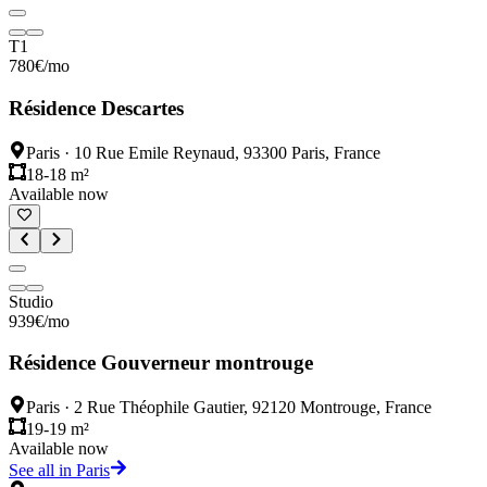
T1
780
€
/mo
Résidence Descartes
Paris
·
10 Rue Emile Reynaud, 93300 Paris, France
18-18 m²
Available now
Studio
939
€
/mo
Résidence Gouverneur montrouge
Paris
·
2 Rue Théophile Gautier, 92120 Montrouge, France
19-19 m²
Available now
See all in Paris