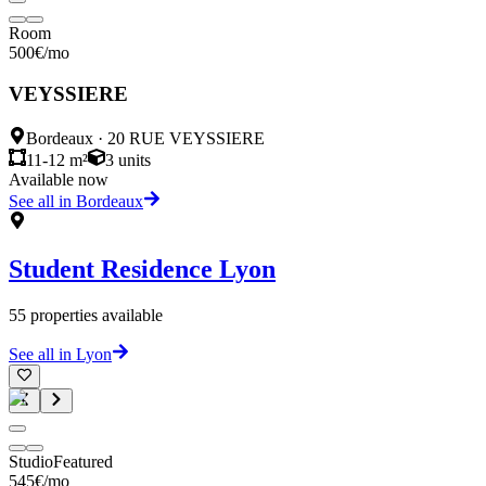
Room
500
€
/mo
VEYSSIERE
Bordeaux
·
20 RUE VEYSSIERE
11-12 m²
3
units
Available now
See all in Bordeaux
Student Residence
Lyon
55
properties available
See all in Lyon
Studio
Featured
545
€
/mo