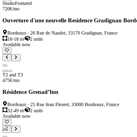
Studio
Featured
720
€
/mo
Ouverture d'une nouvelle Residence Gradignan Bord
Bordeaux
·
26 Rue de Naudet, 33170 Gradignan, France
18-18 m²
2
units
Available now
T2 and T3
475
€
/mo
Résidence Grenad’Inn
Bordeaux
·
25 Rue Jean Fleuret, 33000 Bordeaux, France
32-49 m²
2
units
Available now