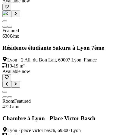
Available now
Featured
630
€
/mo
Résidence étudiante Sakura à Lyon 7ème
Lyon
·
2 All. du Bon Lait, 69007 Lyon, France
19-19 m²
Available now
Room
Featured
475
€
/mo
Chambre à Lyon - Place Victor Basch
Lyon
·
place victor basch, 69300 Lyon