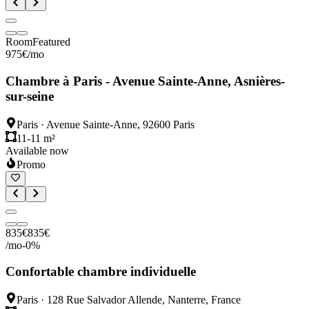
Room
Featured
975
€
/mo
Chambre à Paris - Avenue Sainte-Anne, Asnières-
sur-seine
Paris
·
Avenue Sainte-Anne, 92600 Paris
11-11 m²
Available now
Promo
835
€
835
€
/mo
-
0
%
Confortable chambre individuelle
Paris
·
128 Rue Salvador Allende, Nanterre, France