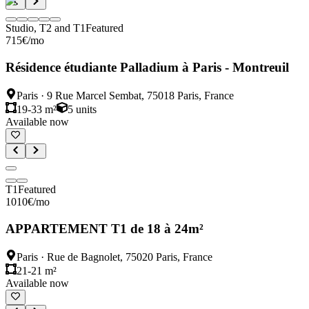
Studio, T2 and T1
Featured
715
€
/mo
Résidence étudiante Palladium à Paris - Montreuil
Paris
·
9 Rue Marcel Sembat, 75018 Paris, France
19-33 m²
5
units
Available now
T1
Featured
1010
€
/mo
APPARTEMENT T1 de 18 à 24m²
Paris
·
Rue de Bagnolet, 75020 Paris, France
21-21 m²
Available now