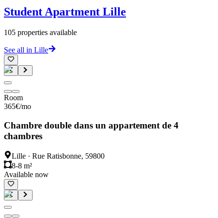
Student Apartment
Lille
105
properties available
See all in Lille
Room
365
€
/mo
Chambre double dans un appartement de 4
chambres
Lille
·
Rue Ratisbonne, 59800
8-8 m²
Available now