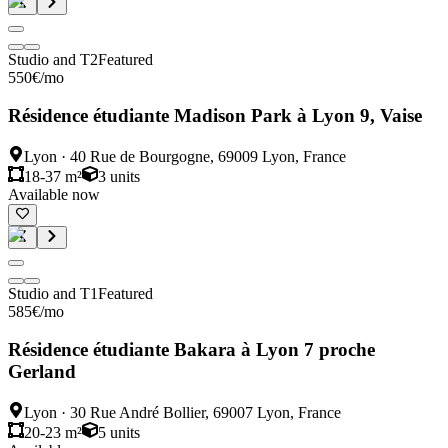
Studio and T2
Featured
550
€
/mo
Résidence étudiante Madison Park à Lyon 9, Vaise
Lyon
·
40 Rue de Bourgogne, 69009 Lyon, France
18-37 m²
3
units
Available now
Studio and T1
Featured
585
€
/mo
Résidence étudiante Bakara à Lyon 7 proche
Gerland
Lyon
·
30 Rue André Bollier, 69007 Lyon, France
20-23 m²
5
units