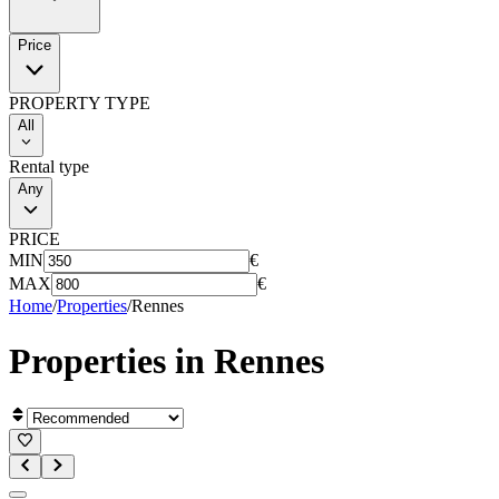
Price
PROPERTY TYPE
All
Rental type
Any
PRICE
MIN
€
MAX
€
Home
/
Properties
/
Rennes
Properties in
Rennes