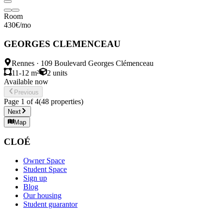
Room
430
€
/mo
GEORGES CLEMENCEAU
Rennes
·
109 Boulevard Georges Clémenceau
11-12 m²
2
units
Available now
Previous
Page
1
of
4
(
48
properties
)
Next
Map
CLOÉ
Owner Space
Student Space
Sign up
Blog
Our housing
Student guarantor