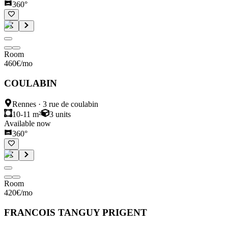
360°
Room
460
€
/mo
COULABIN
Rennes
·
3 rue de coulabin
10-11 m²
3
units
Available now
360°
Room
420
€
/mo
FRANCOIS TANGUY PRIGENT