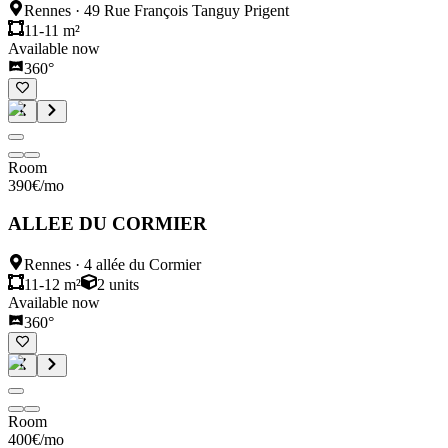
Rennes
·
49 Rue François Tanguy Prigent
11-11 m²
Available now
360°
Room
390
€
/mo
ALLEE DU CORMIER
Rennes
·
4 allée du Cormier
11-12 m²
2
units
Available now
360°
Room
400
€
/mo