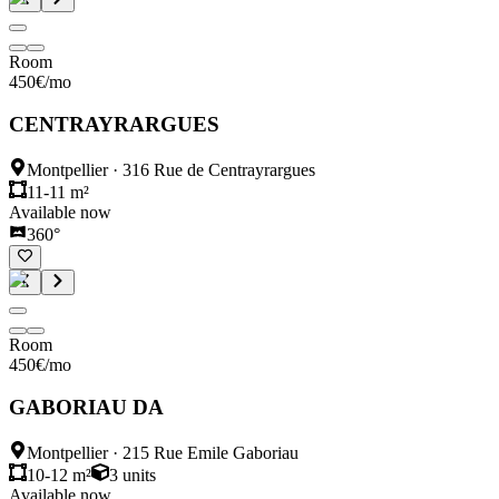
Room
450
€
/mo
CENTRAYRARGUES
Montpellier
·
316 Rue de Centrayrargues
11-11 m²
Available now
360°
Room
450
€
/mo
GABORIAU DA
Montpellier
·
215 Rue Emile Gaboriau
10-12 m²
3
units
Available now