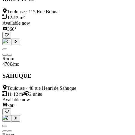
Toulouse
·
115 Rue Bonnat
12-12 m²
Available now
360°
Room
470
€
/mo
SAHUQUE
Toulouse
·
48 rue Henri de Sahuque
11-12 m²
2
units
Available now
360°