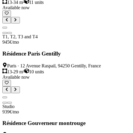
13-34 m²
11
units
Available now
T1, T2, T3 and T4
945
€
/mo
Résidence Paris Gentilly
Paris
·
12 Avenue Raspail, 94250 Gentilly, France
13-29 m²
10
units
Available now
Studio
939
€
/mo
Résidence Gouverneur montrouge