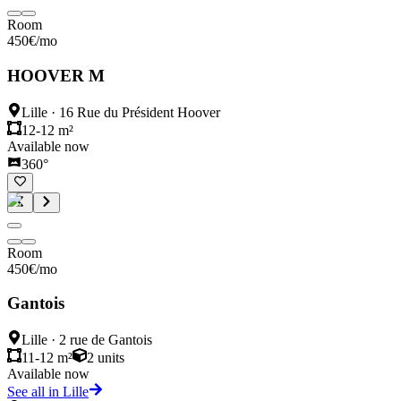
Room
450
€
/mo
HOOVER M
Lille
·
16 Rue du Président Hoover
12-12 m²
Available now
360°
Room
450
€
/mo
Gantois
Lille
·
2 rue de Gantois
11-12 m²
2
units
Available now
See all in Lille