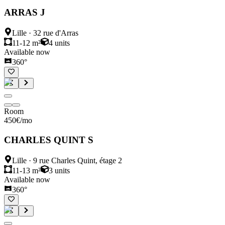
ARRAS J
Lille
·
32 rue d'Arras
11-12 m²
4
units
Available now
360°
Room
450
€
/mo
CHARLES QUINT S
Lille
·
9 rue Charles Quint, étage 2
11-13 m²
3
units
Available now
360°