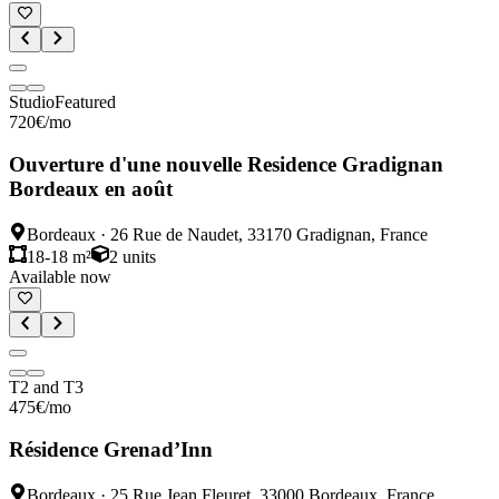
Studio
Featured
720
€
/mo
Ouverture d'une nouvelle Residence Gradignan
Bordeaux en août
Bordeaux
·
26 Rue de Naudet, 33170 Gradignan, France
18-18 m²
2
units
Available now
T2 and T3
475
€
/mo
Résidence Grenad’Inn
Bordeaux
·
25 Rue Jean Fleuret, 33000 Bordeaux, France