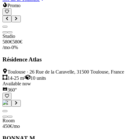
Promo
Studio
580
€
580
€
/mo
-
0
%
Résidence Atlas
Toulouse
·
26 Rue de la Caravelle, 31500 Toulouse, France
14-25 m²
10
units
Available now
360°
Room
450
€
/mo
BONNAT M