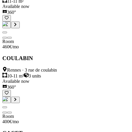
11-11 m²
Available now
360°
Room
460
€
/mo
COULABIN
Rennes
·
3 rue de coulabin
10-11 m²
3
units
Available now
360°
Room
400
€
/mo