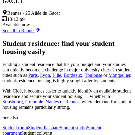
GACET
Rennes
·
25 Allée du Gacet
13-13 m²
Available now
See all in Rennes
Student residence: find your student
housing easily
Finding a student residence that fits your budget and your studies
can quickly become a challenge in major university cities. In student
cities such as
Paris
,
Lyon
,
Lille
,
Bordeaux
,
Toulouse
or
Montpellier
,
student-residence housing is highly sought after by students.
With Cloé, it becomes easier to quickly identify an available student
residence and secure your student housing — whether in
Strasbourg
,
Grenoble
,
Nantes
or
Rennes
, where demand for student
housing remains particularly strong.
See also
Student room
Student flatshare
Student studio
Student
apartment
Student coliving