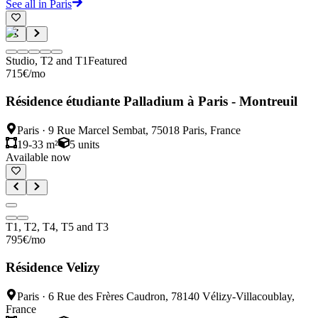
See all in Paris
Studio, T2 and T1
Featured
715
€
/mo
Résidence étudiante Palladium à Paris - Montreuil
Paris
·
9 Rue Marcel Sembat, 75018 Paris, France
19-33 m²
5
units
Available now
T1, T2, T4, T5 and T3
795
€
/mo
Résidence Velizy
Paris
·
6 Rue des Frères Caudron, 78140 Vélizy-Villacoublay,
France