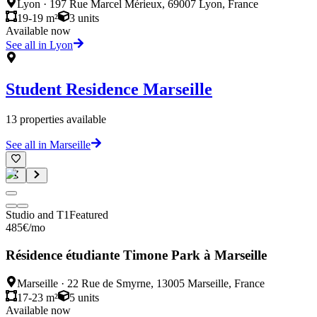
Lyon
·
197 Rue Marcel Mérieux, 69007 Lyon, France
19-19 m²
3
units
Available now
See all in Lyon
Student Residence
Marseille
13
properties available
See all in Marseille
Studio and T1
Featured
485
€
/mo
Résidence étudiante Timone Park à Marseille
Marseille
·
22 Rue de Smyrne, 13005 Marseille, France
17-23 m²
5
units
Available now