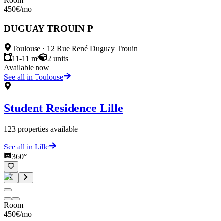
Room
450
€
/mo
DUGUAY TROUIN P
Toulouse
·
12 Rue René Duguay Trouin
11-11 m²
2
units
Available now
See all in Toulouse
Student Residence
Lille
123
properties available
See all in Lille
360°
Room
450
€
/mo