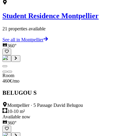
Student Residence
Montpellier
21
properties available
See all in Montpellier
360°
Room
460
€
/mo
BELUGOU S
Montpellier
·
5 Passage David Belugou
10-10 m²
Available now
360°