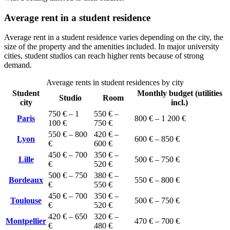
Average rent in a student residence
Average rent in a student residence varies depending on the city, the
size of the property and the amenities included. In major university
cities, student studios can reach higher rents because of strong
demand.
Average rents in student residences by city
Student
Monthly budget (utilities
Studio
Room
city
incl.)
750 € – 1
550 € –
Paris
800 € – 1 200 €
100 €
750 €
550 € – 800
420 € –
Lyon
600 € – 850 €
€
600 €
450 € – 700
350 € –
Lille
500 € – 750 €
€
520 €
500 € – 750
380 € –
Bordeaux
550 € – 800 €
€
550 €
450 € – 700
350 € –
Toulouse
500 € – 750 €
€
520 €
420 € – 650
320 € –
Montpellier
470 € – 700 €
€
480 €