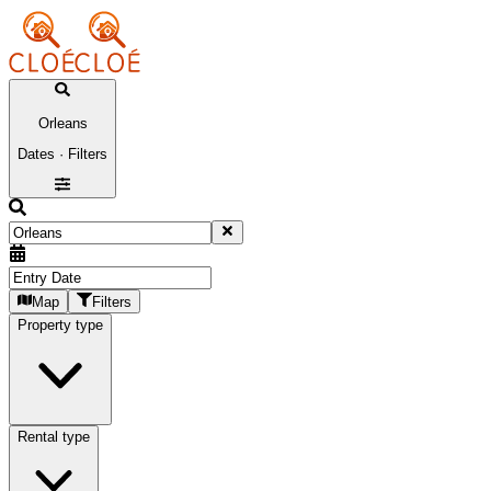
Orleans
Dates · Filters
Map
Filters
Property type
Rental type