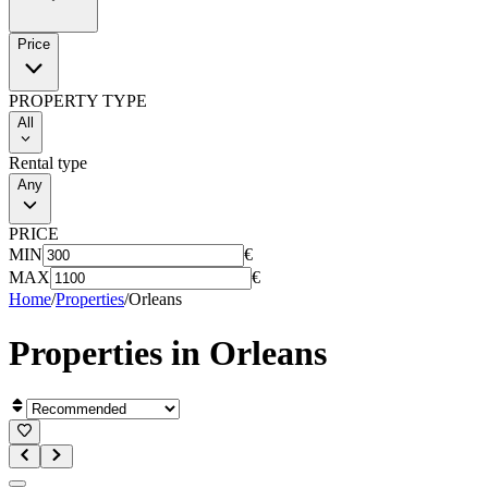
Price
PROPERTY TYPE
All
Rental type
Any
PRICE
MIN
€
MAX
€
Home
/
Properties
/
Orleans
Properties in
Orleans