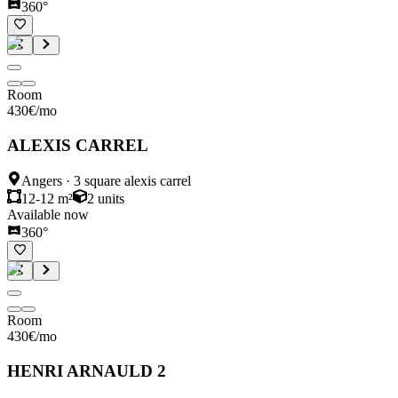
360°
Room
430
€
/mo
ALEXIS CARREL
Angers
·
3 square alexis carrel
12-12 m²
2
units
Available now
360°
Room
430
€
/mo
HENRI ARNAULD 2