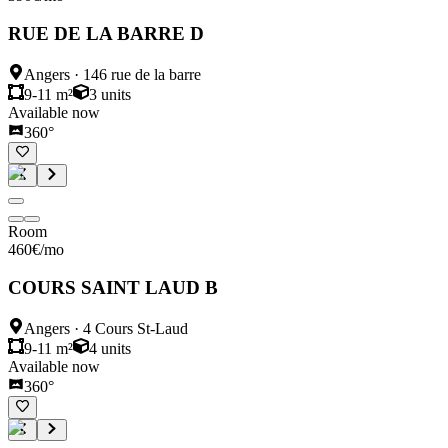
RUE DE LA BARRE D
Angers
·
146 rue de la barre
9-11 m²
3
units
Available now
360°
Room
460
€
/mo
COURS SAINT LAUD B
Angers
·
4 Cours St-Laud
9-11 m²
4
units
Available now
360°