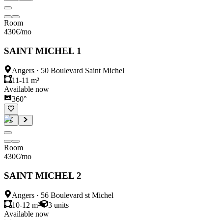
Room
430
€
/mo
SAINT MICHEL 1
Angers
·
50 Boulevard Saint Michel
11-11 m²
Available now
360°
Room
430
€
/mo
SAINT MICHEL 2
Angers
·
56 Boulevard st Michel
10-12 m²
3
units
Available now