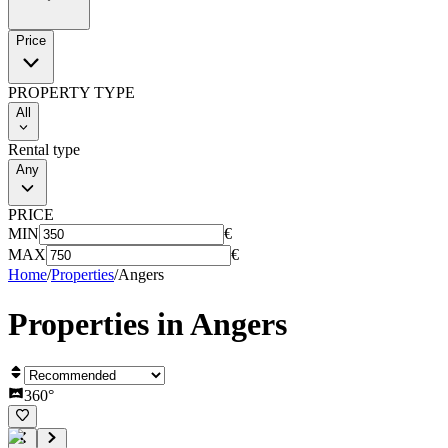
Price
PROPERTY TYPE
All
Rental type
Any
PRICE
MIN
€
MAX
€
Home
/
Properties
/
Angers
Properties in
Angers
360°