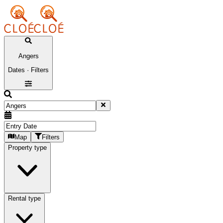
Angers
Dates · Filters
Map
Filters
Property type
Rental type