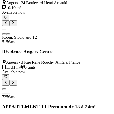
Angers
·
24 Boulevard Henri Arnauld
10-10 m²
Available now
Room, Studio and T2
515
€
/mo
Résidence Angers Centre
Angers
·
3 Rue René Rouchy, Angers, France
11-31 m²
5
units
Available now
725
€
/mo
APPARTEMENT T1 Premium de 18 à 24m²