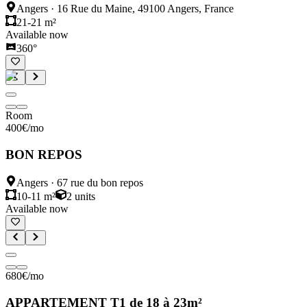
Angers
·
16 Rue du Maine, 49100 Angers, France
21-21 m²
Available now
360°
Room
400
€
/mo
BON REPOS
Angers
·
67 rue du bon repos
10-11 m²
2
units
Available now
680
€
/mo
APPARTEMENT T1 de 18 à 23m²