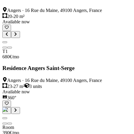
Angers
·
16 Rue du Maine, 49100 Angers, France
20-20 m²
Available now
T1
680
€
/mo
Residence Angers Saint-Serge
Angers
·
16 Rue du Maine, 49100 Angers, France
23-27 m²
3
units
Available now
360°
Room
390
€
/mo